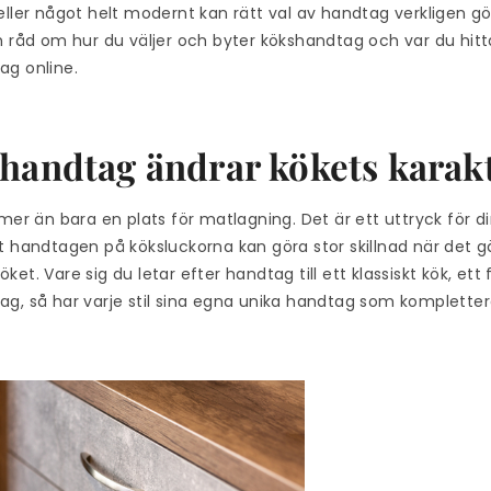
eller något helt modernt kan rätt val av handtag verkligen göra
h råd om hur du väljer och byter kökshandtag och var du hitt
ag online.
handtag ändrar kökets karak
 mer än bara en plats för matlagning. Det är ett uttryck för di
t handtagen på köksluckorna kan göra stor skillnad när det gä
i köket. Vare sig du letar efter handtag till ett klassiskt kök, e
ag, så har varje stil sina egna unika handtag som komplette