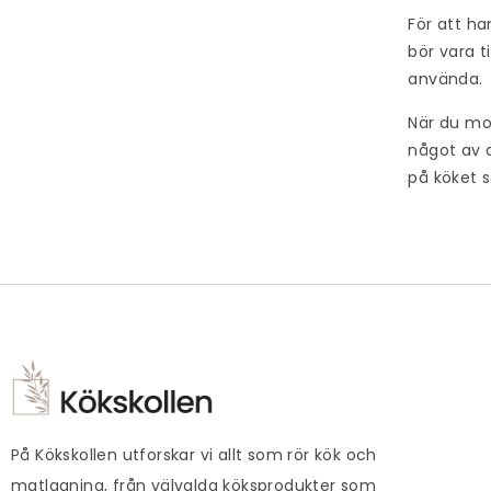
För att ha
bör vara t
använda.
När du mo
något av d
på köket s
På Kökskollen utforskar vi allt som rör kök och
matlagning, från välvalda köksprodukter som