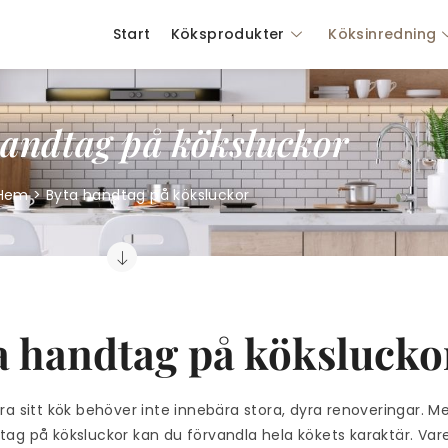
Start
Köksprodukter
Köksinredning
handtag på köksluckor
Hem > Byta handtag på köksluckor
a handtag på kökslucko
ra sitt kök behöver inte innebära stora, dyra renoveringar. 
ag på köksluckor kan du förvandla hela kökets karaktär. Vare s