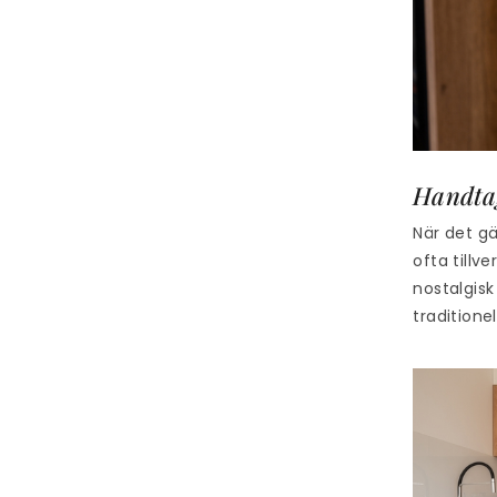
Handtag
När det gä
ofta tillv
nostalgisk
traditione