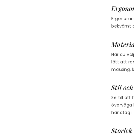
Ergono
Ergonomi ä
bekvämt a
Materia
När du vä
lätt att r
mässing, k
Stil och
Se till at
överväga 
handtag i 
Storlek