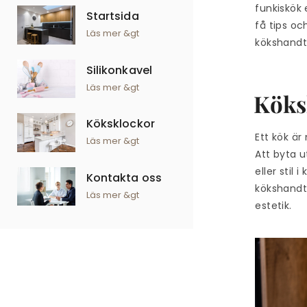
funkiskök 
Startsida
få tips oc
Läs mer &gt
kökshandt
Silikonkavel
Läs mer &gt
Köks
Köksklockor
Ett kök är
Läs mer &gt
Att byta u
eller stil 
Kontakta oss
kökshandt
Läs mer &gt
estetik.