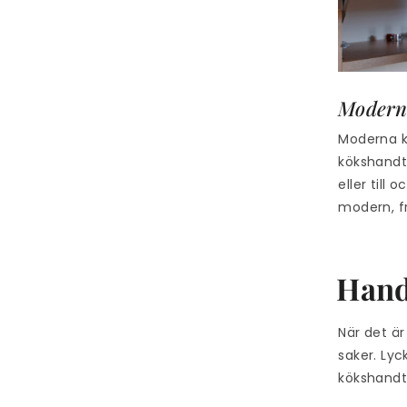
Modern
Moderna kö
kökshandta
eller till
modern, f
Handt
När det är
saker. Ly
kökshandta