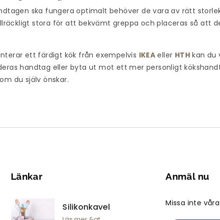
ndtagen ska fungera optimalt behöver de vara av rätt storle
illräckligt stora för att bekvämt greppa och placeras så att d
nterar ett färdigt kök från exempelvis
IKEA
eller
HTH
kan du 
eras handtag eller byta ut mot ett mer personligt kökshandt
om du själv önskar.
Länkar
Anmäl nu
Missa inte vår
Silikonkavel
Läs mer &gt