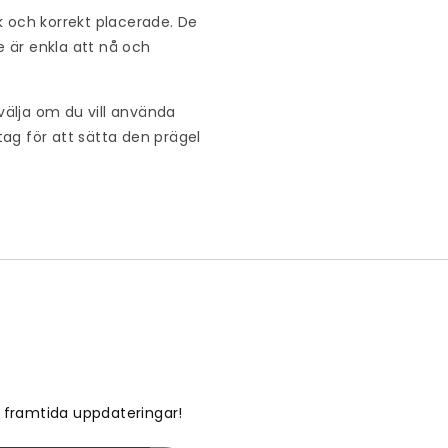
k och korrekt placerade. De
e är enkla att nå och
välja om du vill använda
ag för att sätta den prägel
a framtida uppdateringar!