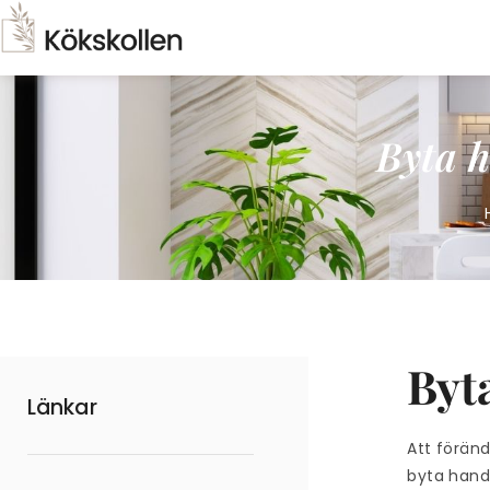
Byta 
Byt
Länkar
Att föränd
byta handt