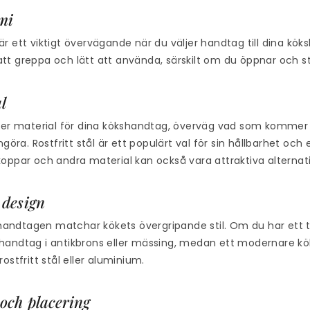
mi
r ett viktigt övervägande när du väljer handtag till dina kök
tt greppa och lätt att använda, särskilt om du öppnar och s
l
ljer material för dina kökshandtag, överväg vad som kommer 
engöra. Rostfritt stål är ett populärt val för sin hållbarhet oc
oppar och andra material kan också vara attraktiva alternati
 design
t handtagen matchar kökets övergripande stil. Om du har ett t
handtag i antikbrons eller mässing, medan ett modernare kö
rostfritt stål eller aluminium.
 och placering