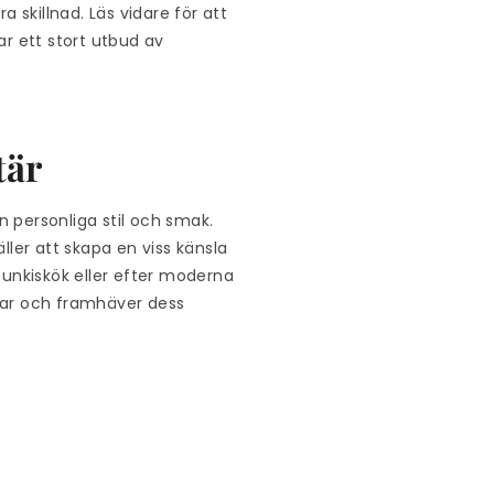
 skillnad. Läs vidare för att
ar ett stort utbud av
tär
n personliga stil och smak.
ller att skapa en viss känsla
tt funkiskök eller efter moderna
rar och framhäver dess