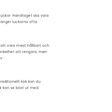
sluckor. Handtaget ska vara
tänger luckorna ofta.
att vara mest hållbart och
h enkelhet att rengöra, men
v.
raditionellt kök kan du
k kan se bäst ut med